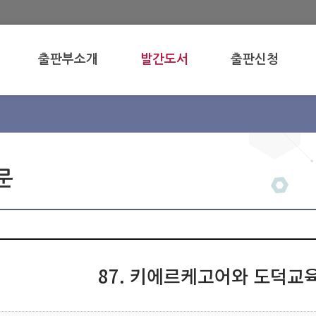
출판부소개
발간도서
출판신청
문 
87. 키에르케고어와 도덕교육