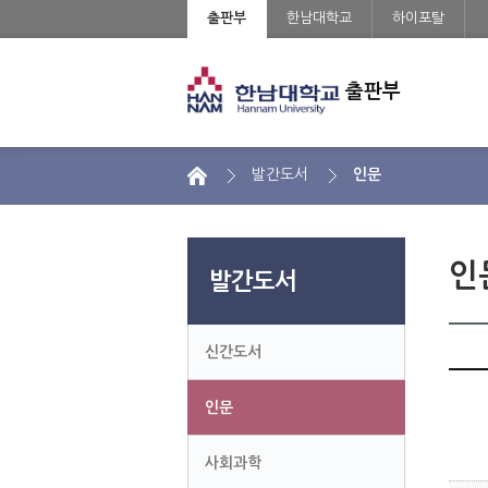
출판부
한남대학교
하이포탈
출판부
 
 발간도서 
 인문 
 인
발간도서
신간도서
인문
사회과학